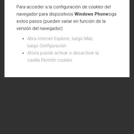
Para acceder a la configuración de
cookies
del
navegador para dispositivos
Windows Phone
siga
estos pasos (pueden variar en función de la
versión del navegador):
Abra
Internet Explorer
, luego
Más
,
luego
Configuración
Ahora puede activar o desactivar la
casilla
Permitir cookies
.