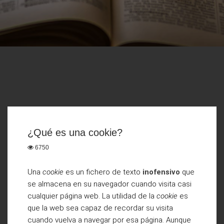
¿Qué es una cookie?
6750
Una
cookie
es un fichero de texto
inofensivo
que
se almacena en su navegador cuando visita casi
cualquier página web. La utilidad de la
cookie
es
que la web sea capaz de recordar su visita
cuando vuelva a navegar por esa página. Aunque