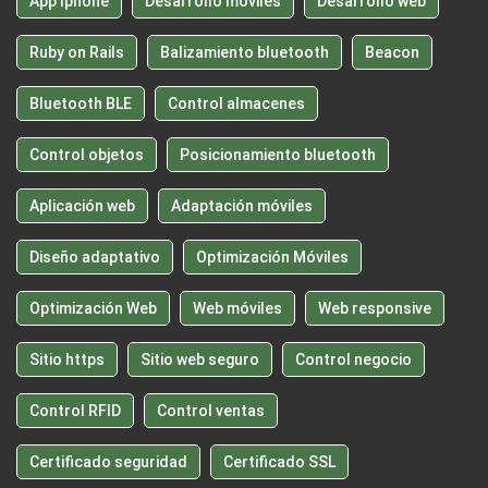
App Iphone
Desarrollo móviles
Desarrollo web
Ruby on Rails
Balizamiento bluetooth
Beacon
Bluetooth BLE
Control almacenes
Control objetos
Posicionamiento bluetooth
Aplicación web
Adaptación móviles
Diseño adaptativo
Optimización Móviles
Optimización Web
Web móviles
Web responsive
Sitio https
Sitio web seguro
Control negocio
Control RFID
Control ventas
Certificado seguridad
Certificado SSL