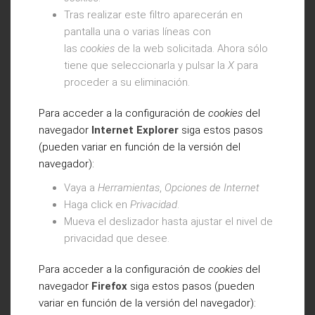
Tras realizar este filtro aparecerán en
pantalla una o varias líneas con
las
cookies
de la web solicitada. Ahora sólo
tiene que seleccionarla y pulsar la
X
para
proceder a su eliminación.
Para acceder a la configuración de
cookies
del
navegador
Internet Explorer
siga estos pasos
(pueden variar en función de la versión del
navegador):
Vaya a
Herramientas
,
Opciones de Internet
Haga click en
Privacidad
.
Mueva el deslizador hasta ajustar el nivel de
privacidad que desee.
Para acceder a la configuración de
cookies
del
navegador
Firefox
siga estos pasos (pueden
variar en función de la versión del navegador):