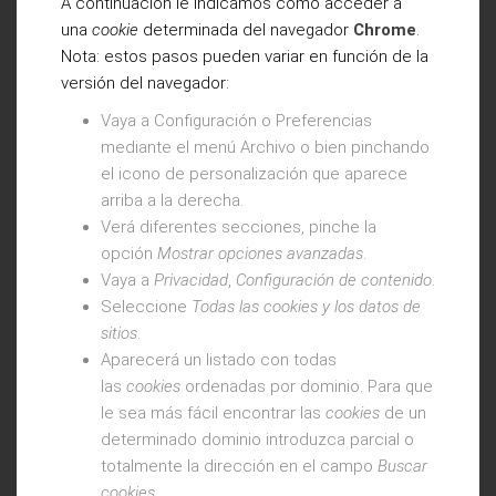
A continuación le indicamos cómo acceder a
una
cookie
determinada del navegador
Chrome
.
Nota: estos pasos pueden variar en función de la
versión del navegador:
Vaya a Configuración o Preferencias
mediante el menú Archivo o bien pinchando
el icono de personalización que aparece
arriba a la derecha.
Verá diferentes secciones, pinche la
opción
Mostrar opciones avanzadas
.
Vaya a
Privacidad
,
Configuración de contenido
.
Seleccione
Todas las
cookies
y los datos de
sitios
.
Aparecerá un listado con todas
las
cookies
ordenadas por dominio. Para que
le sea más fácil encontrar las
cookies
de un
determinado dominio introduzca parcial o
totalmente la dirección en el campo
Buscar
cookies
.