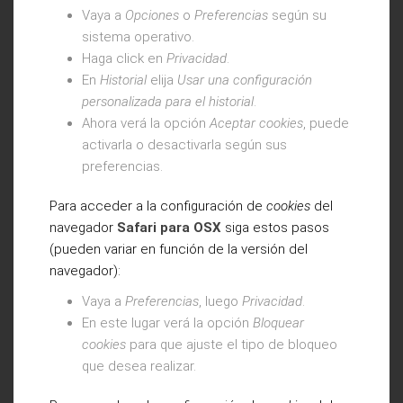
Vaya a
Opciones
o
Preferencias
según su
sistema operativo.
Haga click en
Privacidad
.
En
Historial
elija
Usar una configuración
personalizada para el historial
.
Ahora verá la opción
Aceptar cookies
, puede
activarla o desactivarla según sus
preferencias.
Para acceder a la configuración de
cookies
del
navegador
Safari para OSX
siga estos pasos
(pueden variar en función de la versión del
navegador):
Vaya a
Preferencias
, luego
Privacidad
.
En este lugar verá la opción
Bloquear
cookies
para que ajuste el tipo de bloqueo
que desea realizar.