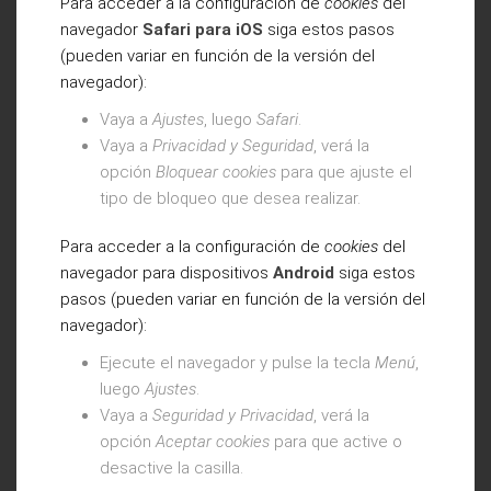
Para acceder a la configuración de
cookies
del
navegador
Safari para iOS
siga estos pasos
(pueden variar en función de la versión del
navegador):
Vaya a
Ajustes
, luego
Safari
.
Vaya a
Privacidad y Seguridad
, verá la
opción
Bloquear cookies
para que ajuste el
tipo de bloqueo que desea realizar.
Para acceder a la configuración de
cookies
del
navegador para dispositivos
Android
siga estos
pasos (pueden variar en función de la versión del
navegador):
Ejecute el navegador y pulse la tecla
Menú
,
luego
Ajustes
.
Vaya a
Seguridad y Privacidad
, verá la
opción
Aceptar cookies
para que active o
desactive la casilla.