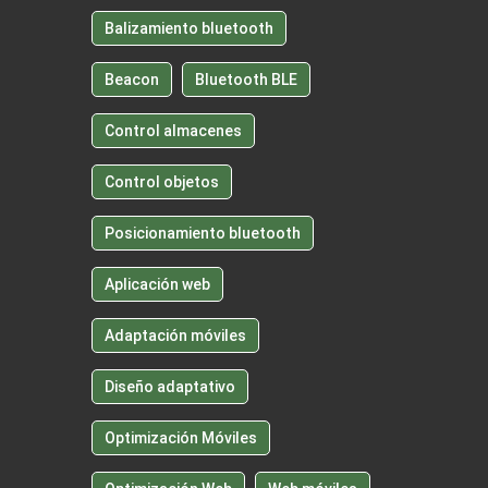
Balizamiento bluetooth
Beacon
Bluetooth BLE
Control almacenes
Control objetos
Posicionamiento bluetooth
Aplicación web
Adaptación móviles
Diseño adaptativo
Optimización Móviles