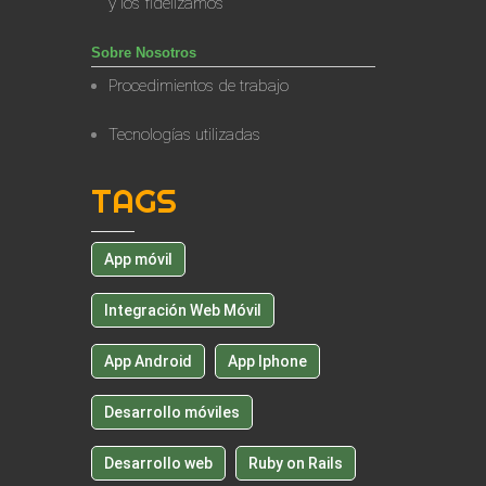
y los fidelizamos
Sobre Nosotros
Procedimientos de trabajo
Tecnologías utilizadas
TAGS
App móvil
Integración Web Móvil
App Android
App Iphone
Desarrollo móviles
Desarrollo web
Ruby on Rails