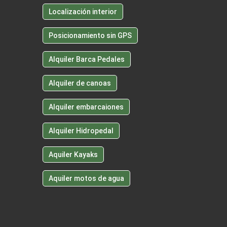
Localización interior
Posicionamiento sin GPS
Alquiler Barca Pedales
Alquiler de canoas
Alquiler embarcaiones
Alquiler Hidropedal
Aquiler Kayaks
Aquiler motos de agua