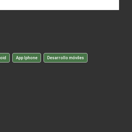
oid
App Iphone
Desarrollo móviles