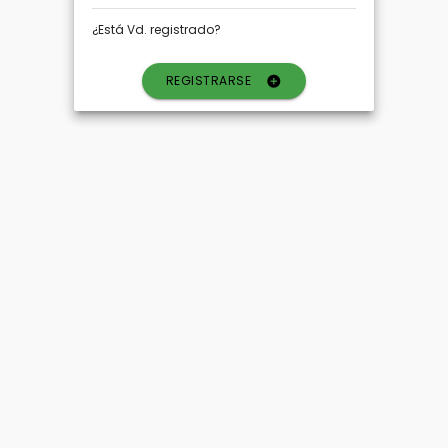
¿Está Vd. registrado?
REGISTRARSE
add_circle