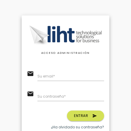
ACCESO ADMINISTRACIÓN
email
Su email*
email
Su contraseña*
ENTRAR
send
¿Ha olvidado su contraseña?