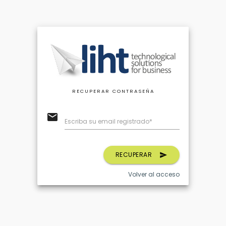
RECUPERAR CONTRASEÑA
email
Escriba su email registrado*
RECUPERAR
send
Volver al acceso